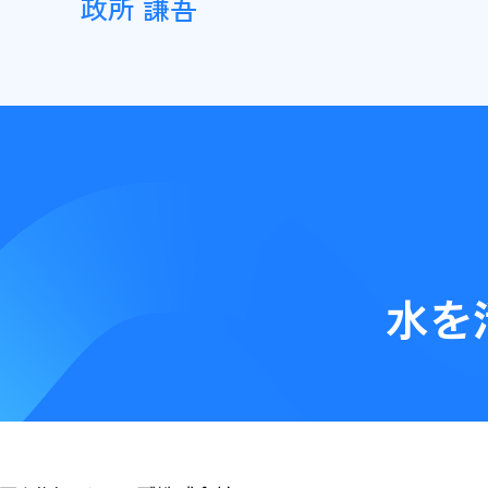
政所 謙吾
水を